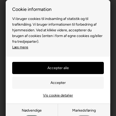
1-til-2 hverdage
Fri fragt over
Cookie information
Vi bruger cookies til indsamling af statistik og til
trafikmåling. Vi bruger informationen til forbedring af
hjemmesiden. Ved at klikke videre, accepterer du
Produkt info
brugen af cookies (enten i form af egne cookies og/eller
fra tredjeparter).
Du er her:
Inspiration og guides
/
Produkt info
Læs mere
Guides og vedligeholdelse
Inspiration
Produkt info
S
Vis cookie detaljer
Nødvendige
Markedsføring