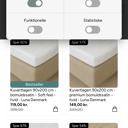
Lagen 80x200
Lagen 90x200
Lagen 100x200
Lage
Funktionelle
Statistiske
Filtrer produkter
Spar 60%
Spar 57%
Bestseller
Kuvertlagen 90x200 cm -
Kuvertlagen 90x200 cm -
bomuldssatin - Soft feel -
premium bomuldssatin -
hvid - Luna Denmark
hvid - Luna Denmark
119,00 kr.
149,00 kr.
299,00
349,00
Spar 67%
Spar 54%