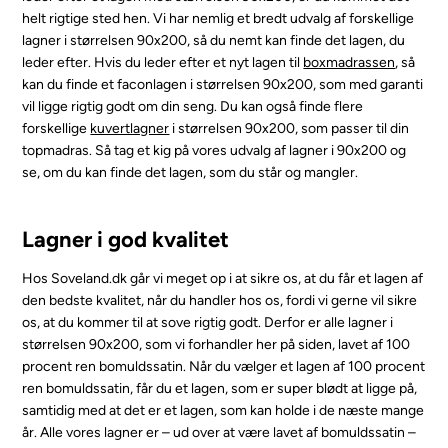
helt rigtige sted hen. Vi har nemlig et bredt udvalg af forskellige
lagner i størrelsen 90x200, så du nemt kan finde det lagen, du
leder efter. Hvis du leder efter et nyt lagen til
boxmadrassen
, så
kan du finde et faconlagen i størrelsen 90x200, som med garanti
vil ligge rigtig godt om din seng. Du kan også finde flere
forskellige
kuvertlagner
i størrelsen 90x200, som passer til din
topmadras. Så tag et kig på vores udvalg af lagner i 90x200 og
se, om du kan finde det lagen, som du står og mangler.
Lagner i god kvalitet
Hos Soveland.dk går vi meget op i at sikre os, at du får et lagen af
den bedste kvalitet, når du handler hos os, fordi vi gerne vil sikre
os, at du kommer til at sove rigtig godt. Derfor er alle lagner i
størrelsen 90x200, som vi forhandler her på siden, lavet af 100
procent ren bomuldssatin. Når du vælger et lagen af 100 procent
ren bomuldssatin, får du et lagen, som er super blødt at ligge på,
samtidig med at det er et lagen, som kan holde i de næste mange
år. Alle vores lagner er – ud over at være lavet af bomuldssatin –