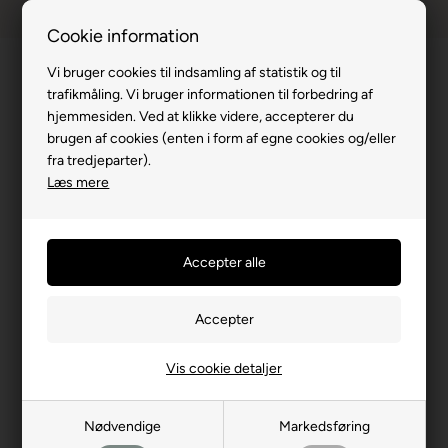
Dansk webshop
1-til-2 hverdage
Cookie information
Vi bruger cookies til indsamling af statistik og til
trafikmåling. Vi bruger informationen til forbedring af
hjemmesiden. Ved at klikke videre, accepterer du
brugen af cookies (enten i form af egne cookies og/eller
Du er her:
Lagner
/
Lagen størrelse
/
Lagen 90x200
fra tredjeparter).
Lagen 90x200 cm - Stort udvalg online
Læs mere
Det er vigtigt med det helt rigtige lagen til din seng. Derfor
skal både lagen størrelsen og lagen typen overvejes, når du
er på jagt efter et nyt lagen. Derfor har vi hos SoveLand.dk et
stort udvalg af Lagner i forskellige størrelser og typer, som
passer til de fleste senge og madrasser.
SALE
Vis cookie detaljer
Køb mindst 2 varer for 499,00 DKK eller mere. |
Vilkår og betingelser gælder
Nødvendige
Markedsføring