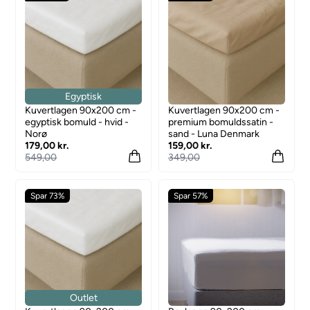
Egyptisk
Kuvertlagen 90x200 cm -
Kuvertlagen 90x200 cm -
egyptisk bomuld - hvid -
premium bomuldssatin -
Norø
sand - Luna Denmark
179,00 kr.
159,00 kr.
549,00
349,00
Spar 73%
Spar 57%
Outlet