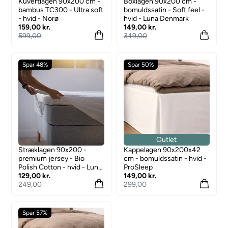
Kuvertlagen 90x200 cm -
Boxlagen 90x200 cm -
bambus TC300 - Ultra soft
bomuldssatin - Soft feel -
- hvid - Norø
hvid - Luna Denmark
159,00 kr.
149,00 kr.
599,00
349,00
Spar 48%
Spar 50%
Outlet
Stræklagen 90x200 -
Kappelagen 90x200x42
premium jersey - Bio
cm - bomuldssatin - hvid -
Polish Cotton - hvid - Luna
ProSleep
Denmark
129,00 kr.
149,00 kr.
249,00
299,00
Spar 57%