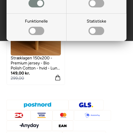
Spar 50%
Funktionelle
Statistiske
Stræklagen 150x200 -
Premium jersey - Bio
Polish Cotton - hvid - Luna
Denmark
149,00 kr.
299,00