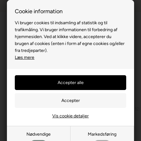
Dansk webshop
1-til-2 hverdage
Cookie information
Vi bruger cookies til indsamling af statistik og til
trafikmåling. Vi bruger informationen til forbedring af
hjemmesiden. Ved at klikke videre, accepterer du
brugen af cookies (enten i form af egne cookies og/eller
Du er her:
Lagner
/
Stræklagen
/
Andre størrelser
fra tredjeparter).
Stræklagner
Læs mere
SALE
Køb mindst 2 varer for 499,00 DKK eller mere. |
Vilkår og betingelser gælder
Stræklagen 80x200
Stræklagen 90x200
Stræklagen 1
Vis cookie detaljer
Filtrer produkter
Nødvendige
Markedsføring