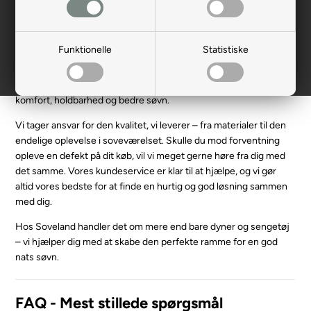
Hos Soveland finder du nøje udvalgte dyner, puder og sengetøj
mv. i høj kvalitet.
Funktionelle
Statistiske
Vi designer og producerer størstedelen af vores sortiment selv,
så du kan være sikker på produkter, der er skabt med fokus på
komfort, holdbarhed og bedre søvn.
Vi tager ansvar for den kvalitet, vi leverer – fra materialer til den
endelige oplevelse i soveværelset. Skulle du mod forventning
opleve en defekt på dit køb, vil vi meget gerne høre fra dig med
det samme. Vores kundeservice er klar til at hjælpe, og vi gør
altid vores bedste for at finde en hurtig og god løsning sammen
med dig.
Hos Soveland handler det om mere end bare dyner og sengetøj
– vi hjælper dig med at skabe den perfekte ramme for en god
nats søvn.
FAQ - Mest stillede spørgsmål