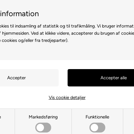
1-til-2 hverdage
Fri fragt over
information
kies til indsamling af statistik og til trafikmåling. Vi bruger informat
f hjemmesiden. Ved at klikke videre, accepterer du brugen af cookie
cookies og/eller fra tredjeparter).
er
Rullemadrasser
Bolig
Du er her:
Senge
/
Elevationssenge
/
Elevationsseng 120x200
seng 120x200 cm - på tilbud
Vis cookie detaljer
SALE
 type
Sortering
Køb mindst 2 varer fo
mere. |
Vilkår og beti
e
Markedsføring
Funktionelle