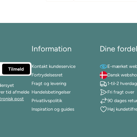
Information
Dine forde
Kontakt kundeservice
E-mærket we
Fortrydelsesret
Dansk websh
Fragt og levering
1-til-2 hverda
dersyet
ver tid afmelde
Handelsbetingelser
Fri fragt over
tronisk post
Privatlivspolitik
90 dages retur
Inspiration og guides
Høj kundetilf