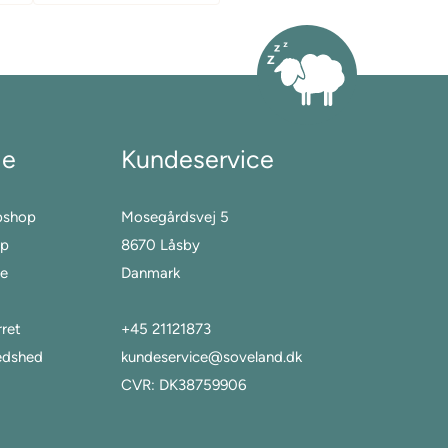
le
Kundeservice
bshop
Mosegårdsvej 5
op
8670 Låsby
ge
Danmark
ret
+45 21121873
redshed
kundeservice@soveland.dk
CVR: DK38759906