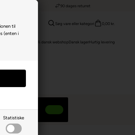
90 dages returret
Søg vare eller kategori
0,00 kr.
ionen til
s (enten i
100% dansk webshop
Dansk lager
Hurtig levering
 online!
r 499,00 DKK eller
ngelser gælder
Statistiske