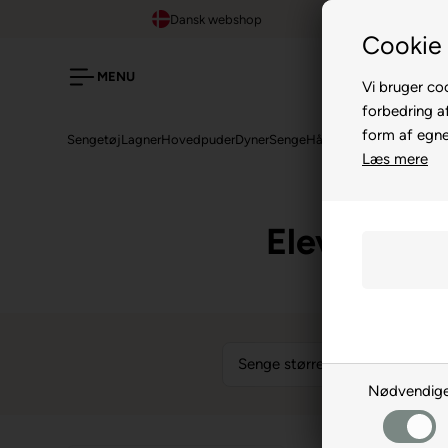
Dansk webshop
Cookie 
MENU
Vi bruger coo
forbedring a
form af egne 
Sengetøj
Lagner
Hovedpuder
Dyner
Senge
Håndklæder
Topmadrass
Læs mere
Elevations
Senge størrelse
Senge
Nødvendig