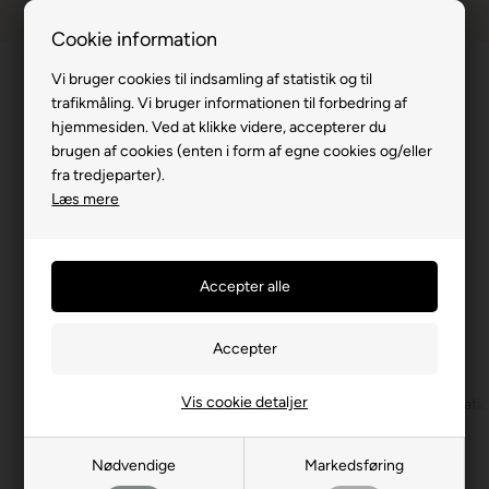
Dansk webshop
1-til-2 hverdage
Cookie information
Vi bruger cookies til indsamling af statistik og til
trafikmåling. Vi bruger informationen til forbedring af
hjemmesiden. Ved at klikke videre, accepterer du
brugen af cookies (enten i form af egne cookies og/eller
Du er her:
Senge
/
Elevationssenge
/
Elevationsseng 80x200
fra tredjeparter).
Elevationsseng 80x200 cm - på tilbud
Læs mere
online!
SALE
Køb mindst 2 varer for 499,00 DKK eller mere. |
Vilkår og betingelser gælder
Vis cookie detaljer
Elevationsseng 80x200
Elevationsseng 90x200
Elevat
Nødvendige
Markedsføring
Filtrer produkter