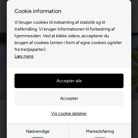
Dansk webshop
1-til-2 hverdage
Cookie information
Vi bruger cookies til indsamling af statistik og til
trafikmåling. Vi bruger informationen til forbedring af
hjemmesiden. Ved at klikke videre, accepterer du
brugen af cookies (enten i form af egne cookies og/eller
fra tredjeparter).
Læs mere
Har du spørgsmål til din ordre hos
Vis cookie detaljer
SoveLand?
Nødvendige
Markedsføring
Menu