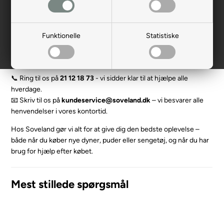
Herunder finder du svar på de mest stillede spørgsmål om
bestilling og ordrestatus.
Funktionelle
Statistiske
Fandt du ikke det, du søgte? Så er du altid velkommen til at
kontakte vores kundeservice.
📞 Ring til os på
21 12 18 73
- vi sidder klar til at hjælpe alle
hverdage.
📧 Skriv til os på
kundeservice@soveland.dk
– vi besvarer alle
henvendelser i vores kontortid.
Hos Soveland gør vi alt for at give dig den bedste oplevelse –
både når du køber nye dyner, puder eller sengetøj, og når du har
brug for hjælp efter købet.
Mest stillede spørgsmål