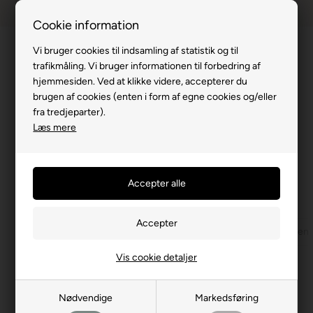
Dansk webshop
1-til-2 hverdage
Cookie information
Vi bruger cookies til indsamling af statistik og til
trafikmåling. Vi bruger informationen til forbedring af
hjemmesiden. Ved at klikke videre, accepterer du
brugen af cookies (enten i form af egne cookies og/eller
Du er her:
Lagner
/
Kuvertlagen
/
Kuvertlagen 180x200
fra tredjeparter).
Kuvertlagen 180x200 cm
Læs mere
SALE
Køb mindst 2 varer for 499,00 DKK eller mere. |
Vilkår og betingelser gælder
Kuvertlagen 90x200
Kuvertlagen 120x200
Kuvertlagen
Vis cookie detaljer
Filtrer produkter
Nødvendige
Markedsføring