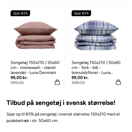
Spar 83%
Spar 83%
Sengetøj 150x210 / 50x60
Sengetøj 150x210 / 50x60
cm - stonewash - støvet
cm - York - blå -
lavendel - Luna Denmark
bomuldsflonel - Luna
99,00 kr.
Denmark
99,00 kr.
599,00
599,00
Tilbud på sengetøj i svensk størrelse!
Spar op til 83% på sengetøj i svensk størrelse 150x210 med et
pudebetræk i str. 50x60 cm.