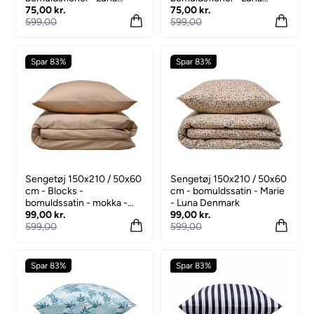
Denmark
75,00 kr.
Denmark
75,00 kr.
599,00
599,00
Spar 83%
Spar 83%
Sengetøj 150x210 / 50x60
Sengetøj 150x210 / 50x60
cm - Blocks -
cm - bomuldssatin - Marie
bomuldssatin - mokka -
- Luna Denmark
Prima
99,00 kr.
99,00 kr.
599,00
599,00
Spar 83%
Spar 83%