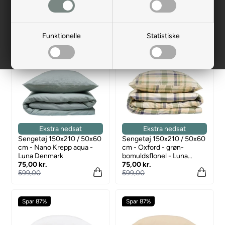
Funktionelle
Statistiske
Spar 87%
Spar 87%
Ekstra nedsat
Ekstra nedsat
Sengetøj 150x210 / 50x60
Sengetøj 150x210 / 50x60
cm - Nano Krepp aqua -
cm - Oxford - grøn-
Luna Denmark
bomuldsflonel - Luna
75,00 kr.
Denmark
75,00 kr.
599,00
599,00
Spar 87%
Spar 87%