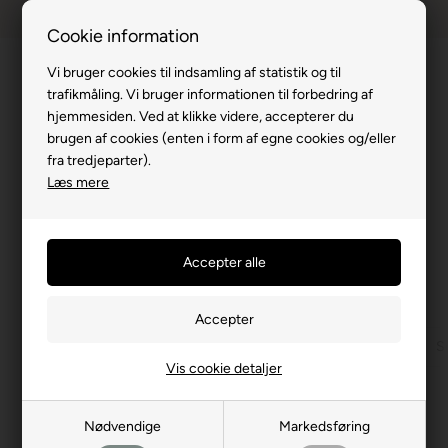
Dansk webshop
1-til-2 hverdage
Cookie information
Vi bruger cookies til indsamling af statistik og til
trafikmåling. Vi bruger informationen til forbedring af
hjemmesiden. Ved at klikke videre, accepterer du
brugen af cookies (enten i form af egne cookies og/eller
Du er her:
Sengetøj
/
Sengetøj Outlet
/
Sengetøj Outlet - Svensk
fra tredjeparter).
Sengetøj outlet - på svenske størrelser!
Læs mere
SALE
Køb mindst 2 varer for 499,00 DKK eller mere. |
Vilkår og betingelser gælder
Sengetøj Outlet - Dansk str.
Sengetøj Outlet - Svensk
S
Vis cookie detaljer
Filtrer produkter
Nødvendige
Markedsføring