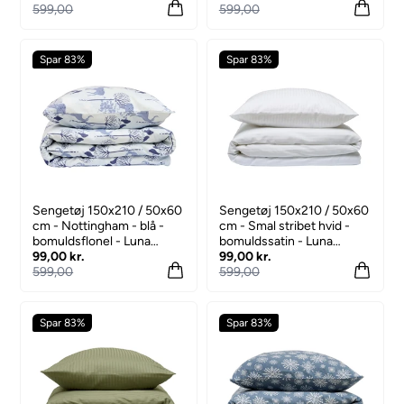
599,00
599,00
Spar 83%
Spar 83%
Sengetøj 150x210 / 50x60
Sengetøj 150x210 / 50x60
cm - Nottingham - blå -
cm - Smal stribet hvid -
bomuldsflonel - Luna
bomuldssatin - Luna
Denmark
99,00 kr.
Denmark
99,00 kr.
599,00
599,00
Spar 83%
Spar 83%