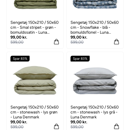
Sengetøj 150x210 / 50x60
Sengetøj 150x210 / 50x60
cm - Smal stripet - grøn -
cm - Snowflake - blå -
bomuldssatin - Luna
bomuldsflonel - Luna
Denmark
99,00 kr.
Denmark
99,00 kr.
599,00
599,00
Spar 83%
Spar 83%
Sengetøj 150x210 / 50x60
Sengetøj 150x210 / 50x60
cm - stonewash - lys grøn
cm - stonewash - lys grå -
- Luna Denmark
Luna Denmark
99,00 kr.
99,00 kr.
599,00
599,00