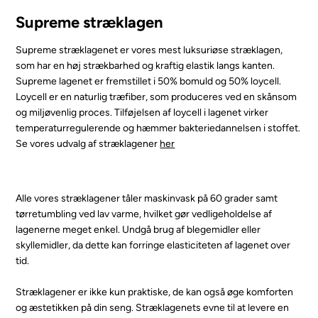
Supreme stræklagen
Supreme stræklagenet er vores mest luksuriøse stræklagen,
som har en høj strækbarhed og kraftig elastik langs kanten.
Supreme lagenet er fremstillet i 50% bomuld og 50% loycell.
Loycell er en naturlig træfiber, som produceres ved en skånsom
og miljøvenlig proces. Tilføjelsen af loycell i lagenet virker
temperaturregulerende og hæmmer bakteriedannelsen i stoffet.
Se vores udvalg af stræklagener
her
Alle vores stræklagener tåler maskinvask på 60 grader samt
tørretumbling ved lav varme, hvilket gør vedligeholdelse af
lagenerne meget enkel. Undgå brug af blegemidler eller
skyllemidler, da dette kan forringe elasticiteten af lagenet over
tid.
Stræklagener er ikke kun praktiske, de kan også øge komforten
og æstetikken på din seng. Stræklagenets evne til at levere en