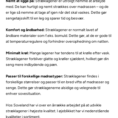
Nemt at ligge på:
Stræklagener er utroligt nemme at arbejde
med. De kan hurtigt og nemt strækkes over madrassen – og de
er lige så nemme at tage af igen når det skal vaskes. Dette gør
sengetøjsskift til en leg og sparer tid og besvær.
Komfort og åndbarhed:
Stræklagener er normalt lavet af
åndbare materialer som f.eks. bomuld. Dette gør, at de er gode til
at temperaturregulere og forhindrer overophedning om natten.
Minimalt krøl:
Mange lagener har tendens til at krølle efter vask.
Stræklagener forbliver glatte og krøller sjældent, hvilket gør din
seng mere indbydende og pæn.
Passer til forskellige madrastyper:
Stræklagener findes i
forskellige størrelser og passer til en bred vifte af madrasser og
senge. Dette gør stræklagenerne alsidige og velegnede til
enhver sovesituation.
Hos Soveland har vi over en årrække arbejdet på at udvikle
stræklagener i højeste kvalitet. I øjeblikket har vi nedenstående
kvaliteter i sortiment.