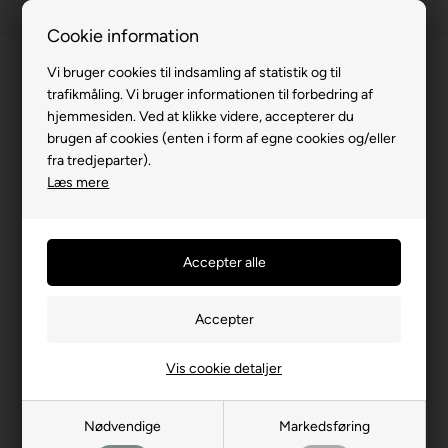
1-til-2 hverdage
Fri fragt over
Cookie information
Vi bruger cookies til indsamling af statistik og til
trafikmåling. Vi bruger informationen til forbedring af
hjemmesiden. Ved at klikke videre, accepterer du
Du er her:
Inspiration og guides
/
Produkt info
brugen af cookies (enten i form af egne cookies og/eller
Stræklagen - Komfort og funktionalitet
fra tredjeparter).
Læs mere
Vis cookie detaljer
Nødvendige
Markedsføring
Stræklagen - Komfort og funktionalitet