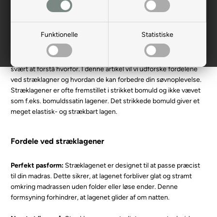
til din seng
At få en god nats søvn er afgørende for vores fysiske og mentale
Funktionelle
Statistiske
velvære. En vigtig faktor for en behagelig søvnoplevelse er
kvaliteten af sengetøjet, og her spiller stræklagner en afgørende
rolle. Stræklagner er blevet stadig mere populære, og det er ikke
svært at forstå hvorfor. I denne artikel vil vi udforske fordelene
ved stræklagner og hvordan de kan forbedre din søvnoplevelse.
Stræklagener er ofte fremstillet i strikket bomuld og ikke vævet
som f.eks. bomuldssatin lagener. Det strikkede bomuld giver et
meget elastisk- og strækbart lagen.
Fordele ved stræklagener
Perfekt pasform:
Stræklagenet er designet til at passe præcist
til din madras. Dette sikrer, at lagenet forbliver glat og stramt
omkring madrassen uden folder eller løse ender. Denne
formsyning forhindrer, at lagenet glider af om natten.