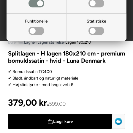
Funktionelle
Statistiske
Du er her:
Lagner
/
Lagen størrelse
/
Lagen 180x210
Splitlagen - H lagen 180x210 cm - premium
bomuldssatin - hvid - Luna Denmark
✔ Bomuldssatin TC400
✔ Blødt, åndbart og naturligt materiale
✔ Høj slidstyrke - med lang levetid!
379,00
kr.
599,00
Læg i kurv