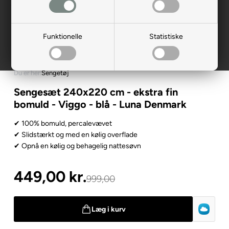
Funktionelle
Statistiske
Du er her:
Sengetøj
Sengesæt 240x220 cm - ekstra fin
bomuld - Viggo - blå - Luna Denmark
✔ 100% bomuld, percalevævet
✔ Slidstærkt og med en kølig overflade
✔ Opnå en kølig og behagelig nattesøvn
449,00
kr.
999,00
Læg i kurv