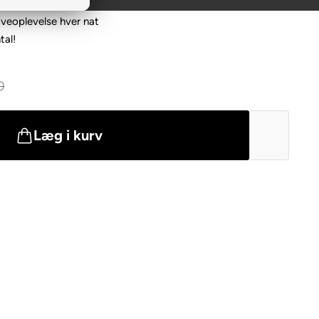
veoplevelse hver nat
tal!
0
Læg i kurv