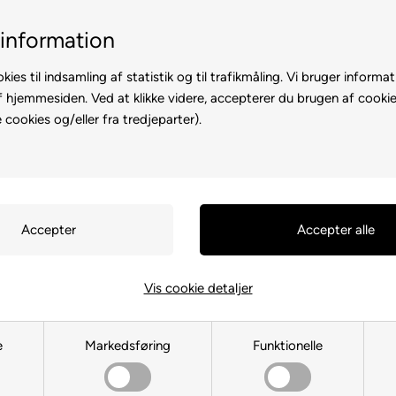
1-til-2 hverdage
Fri fragt over
information
kies til indsamling af statistik og til trafikmåling. Vi bruger informat
f hjemmesiden. Ved at klikke videre, accepterer du brugen af cookie
cookies og/eller fra tredjeparter).
er
Rullemadrasser
Bolig
Du er her:
Sengetøj
/
Sengetøj 1
Sengesæt 
bomuldssat
Vis cookie detaljer
Denmark
e
Markedsføring
Funktionelle
✔ Sengetøj i 100% bomuld
✔ Det giver en blød, glat o