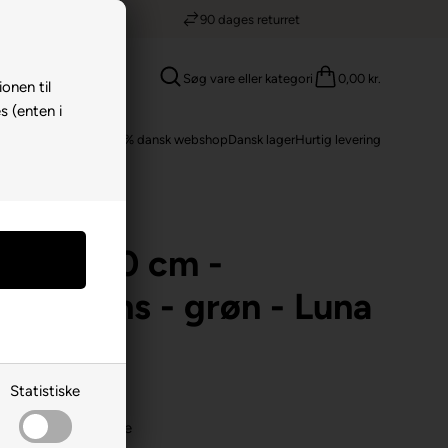
90 dages returret
Søg vare eller kategori
0,00 kr.
ionen til
s (enten i
100% dansk webshop
Dansk lager
Hurtig levering
40x200
140x200 cm -
in - Hans - grøn - Luna
Statistiske
ssatin
g luksuriøs overflade