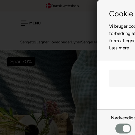
Dansk webshop
Cookie 
MENU
Vi bruger coo
forbedring a
form af egne 
Sengetøj
Lagner
Hovedpuder
Dyner
Senge
Håndklæder
Topmadrass
Læs mere
Spar 70%
Nødvendig