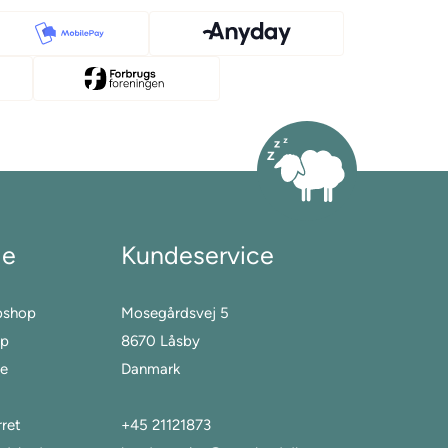
le
Kundeservice
bshop
Mosegårdsvej 5
op
8670 Låsby
ge
Danmark
ret
+45 21121873