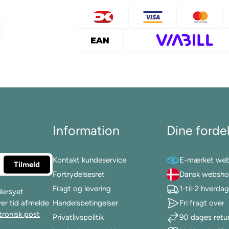
Information
Dine forde
Kontakt kundeservice
E-mærket we
Fortrydelsesret
Dansk websh
Fragt og levering
1-til-2 hverda
dersyet
ver tid afmelde
Handelsbetingelser
Fri fragt over
tronisk post
Privatlivspolitik
90 dages retur