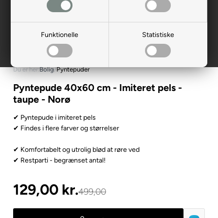
Funktionelle
Statistiske
Du er her:
Bolig
/
Pyntepuder
Pyntepude 40x60 cm - Imiteret pels -
taupe - Norø
✔ Pyntepude i imiteret pels
✔ Findes i flere farver og størrelser
✔ Komfortabelt og utrolig blød at røre ved
✔ Restparti - begrænset antal!
129,00
kr.
499,00