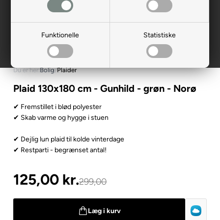
Funktionelle
Statistiske
Du er her:
Bolig
/
Plaider
Plaid 130x180 cm - Gunhild - grøn - Norø
✔ Fremstillet i blød polyester
✔ Skab varme og hygge i stuen
✔ Dejlig lun plaid til kolde vinterdage
✔ Restparti - begrænset antal!
125,00
kr.
299,00
Læg i kurv