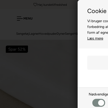
Høj kundetilfredshed
Cookie 
MENU
Vi bruger coo
forbedring a
form af egne 
Sengetøj
Lagner
Hovedpuder
Dyner
Senge
Håndklæder
Topmadrass
Læs mere
Spar 52%
Nødvendig