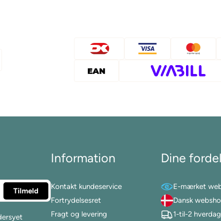
Information
Dine forde
Kontakt kundeservice
E-mærket we
Fortrydelsesret
Dansk websh
Fragt og levering
1-til-2 hverda
dersyet