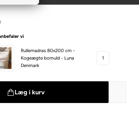
topmadras
0
nbefaler vi
Rullemadras 80x200 cm -
Kogeægte bomuld - Luna
Denmark
Læg i kurv