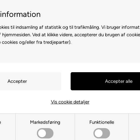
E-mærket webshop
Dansk webshop
information
kies til indsamling af statistik og til trafikmåling. Vi bruger informat
f hjemmesiden. Ved at klikke videre, accepterer du brugen af cookie
cookies og/eller fra tredjeparter).
er
Rullemadrasser
Bolig
Du er her:
Lagner
/
Lagen størrels
Bestseller
Kuvertlag
bomuldssati
Vis cookie detaljer
Luna Denm
e
Markedsføring
Funktionelle
✔ Fremstillet i 100% bomul
✔ Ekstra blødt og smidigt 