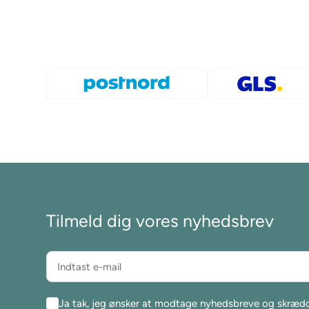
Tilmeld dig vores nyhedsbrev
Ja tak, jeg ønsker at modtage nyhedsbreve og skræd