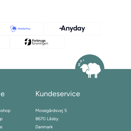
le
Kundeservice
bshop
Mosegårdsvej 5
op
8670 Låsby
ge
Danmark