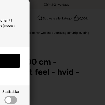
1-til-2 hverdage
Søg vare eller kategori
0,00 kr.
ionen til
s (enten i
100% dansk webshop
Dansk lager
Hurtig levering
e
/
Lagen 80x200
en 80x200 cm -
n - Soft feel - hvid -
ark
Statistiske
dssatin
kuvertlagen