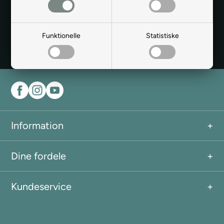
Ja tak, jeg ønsker at modtage nyhedsbreve og skræddersyet
Funktionelle
Statistiske
markedsføring fra Soveland via e-mail. Jeg kan til enhver tid
afmelde mig igen.
Læs mere i vores samtykkeerklæring for
elektronisk post
Information
Dine fordele
Kundeservice