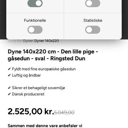
Funktionelle
Statistiske
Du er her:
Dyner
/
Dyner 140x220
Dyne 140x220 cm - Den lille pige -
gåsedun - sval - Ringsted Dun
✔ Fyldt med fine europæiske gåsedun
✔ Luftig og åndbar
✔ Sikrer et behageligt sovemiljø
✔ Dansk produceret
2.525,00
kr.
5.049,00
Sammen med denne vare anbefaler vi