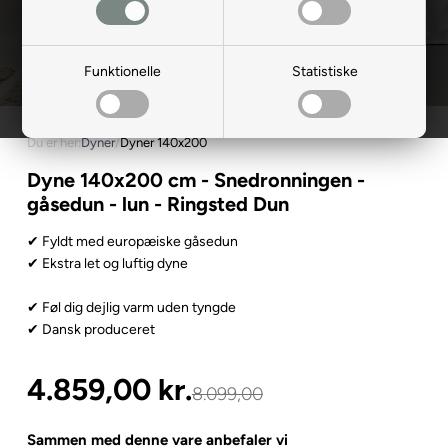
Funktionelle
Statistiske
Du er her:
Dyner
/
Dyner 140x200
Dyne 140x200 cm - Snedronningen -
gåsedun - lun - Ringsted Dun
✔ Fyldt med europæiske gåsedun
✔ Ekstra let og luftig dyne
✔ Føl dig dejlig varm uden tyngde
✔ Dansk produceret
4.859,00
kr.
8.099,00
Sammen med denne vare anbefaler vi