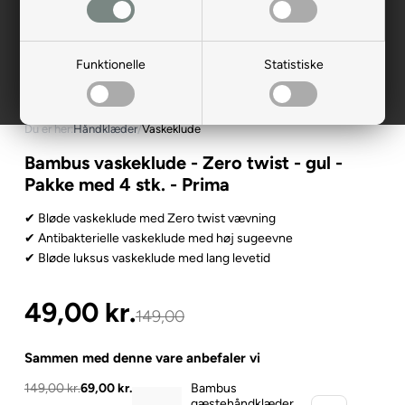
Funktionelle
Statistiske
Du er her:
Håndklæder
/
Vaskeklude
Bambus vaskeklude - Zero twist - gul -
Pakke med 4 stk. - Prima
✔ Bløde vaskeklude med Zero twist vævning
✔ Antibakterielle vaskeklude med høj sugeevne
✔ Bløde luksus vaskeklude med lang levetid
49,00
kr.
149,00
Sammen med denne vare anbefaler vi
149,00 kr.
69,00 kr.
Bambus
gæstehåndklæder