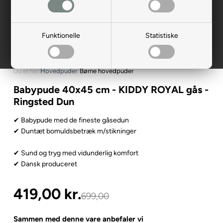
Funktionelle
Statistiske
Du er her:
Hovedpuder
/
Børne hovedpuder
Babypude 40x45 cm - KIDDY ROYAL gås -
Ringsted Dun
✔ Babypude med de fineste gåsedun
✔ Duntæt bomuldsbetræk m/stikninger
✔ Sund og tryg med vidunderlig komfort
✔ Dansk produceret
419,00
kr.
699,00
Sammen med denne vare anbefaler vi