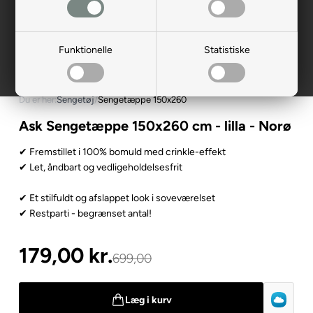
Funktionelle
Statistiske
Du er her:
Sengetøj
/
Sengetæppe 150x260
Ask Sengetæppe 150x260 cm - lilla - Norø
✔ Fremstillet i 100% bomuld med crinkle-effekt
✔ Let, åndbart og vedligeholdelsesfrit
✔ Et stilfuldt og afslappet look i soveværelset
✔ Restparti - begrænset antal!
179,00
kr.
699,00
Læg i kurv