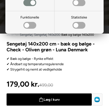
Funktionelle
Statistiske
Du er her:
Sengetøj
/
Sengetøj 140x200
/
Bæk og bølge 140x200
Sengetøj 140x200 cm - bæk og bølge -
Check - Oliven grøn - Luna Denmark
✔ Bæk og bølge - Rynke effekt
✔ Åndbart og temperaturregulerende
✔ Strygefrit og nemt at vedligeholde
179,00
kr.
499,00
Læg i kurv